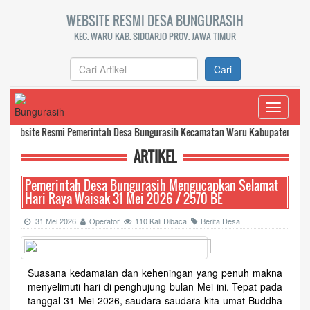
WEBSITE RESMI DESA BUNGURASIH
KEC. WARU KAB. SIDOARJO PROV. JAWA TIMUR
Cari
Toggle
navigati
site Resmi Pemerintah Desa Bungurasih Kecamatan Waru Kabupaten Sidoarjo
t
ARTIKEL
Pemerintah Desa Bungurasih Mengucapkan Selamat
Hari Raya Waisak 31 Mei 2026 / 2570 BE
31 Mei 2026
Operator
110 Kali Dibaca
Berita Desa
Suasana kedamaian dan keheningan yang penuh makna
menyelimuti hari di penghujung bulan Mei ini. Tepat pada
tanggal 31 Mei 2026, saudara-saudara kita umat Buddha