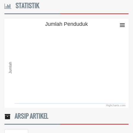
STATISTIK
Jumlah Penduduk
Jumlah Penduduk
Bar chart with 0 bars.
The chart has 1 X axis displaying categories.
The chart has 1 Y axis displaying Jumlah. Range: to .
Jumlah
Highcharts.com
End of interactive chart.
ARSIP ARTIKEL