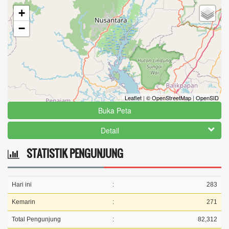
+
−
Leaflet
|
© OpenStreetMap
|
OpenSID
Buka Peta
Detail
STATISTIK PENGUNJUNG
Hari ini
:
283
Kemarin
:
271
Total Pengunjung
:
82,312