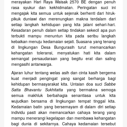
merayakan Hari Raya Waisak 2570 BE dengan penuh
rasa syukur dan kekhidmatan. Peringatan suci ini
mengajak kita semua untuk sejenak berhenti dari hiruk-
pikuk duniawi dan merenungkan makna terdalam dari
setiap langkah kehidupan yang kita jalani sehari-hari.
Kesadaran penuh dalam setiap tindakan sekecil apa pun
terbukti mampu menuntun kita pada seribu langkah
kebaikan menuju kedamaian sejati. Suasana yang tenang
di lingkungan Desa Bungurasih turut memancarkan
kehangatan toleransi, menyatukan hati kita dalam
semangat persaudaraan yang begitu erat dan saling
mengasihi antarwarga.
Ajaran luhur tentang welas asih dan cinta kasih bergema
kuat menjadi pengingat yang sangat berharga bagi
kehidupan bermasyarakat kita. Untaian doa suci
Sabbe
Satta Bhavantu Sukhitatta
yang bermakna semoga
semua makhluk berbahagia senantiasa untuk kita
wujudkan bersama di lingkungan tempat tinggal kita.
Kedamaian batin yang bersemayam di dalam diri setiap
individu pasti akan memancarkan cahaya terang yang
mampu menerangi kegelapan dan membawa kehangatan
bagi dunia di sekitarnya. Cahaya kedamaian tersebut